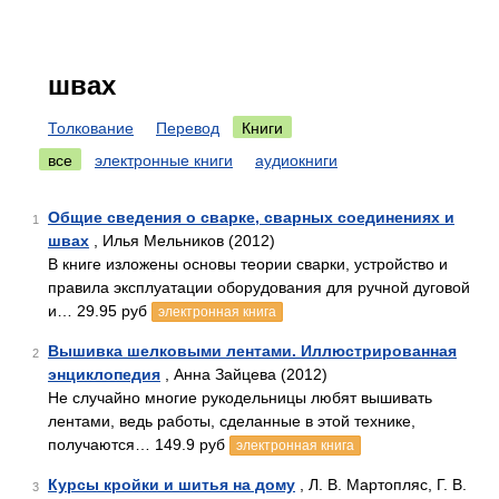
швах
Толкование
Перевод
Книги
все
электронные книги
аудиокниги
Общие сведения о сварке, сварных соединениях и
1
швах
, Илья Мельников (2012)
В книге изложены основы теории сварки, устройство и
правила эксплуатации оборудования для ручной дуговой
и… 29.95 руб
электронная книга
Вышивка шелковыми лентами. Иллюстрированная
2
энциклопедия
, Анна Зайцева (2012)
Не случайно многие рукодельницы любят вышивать
лентами, ведь работы, сделанные в этой технике,
получаются… 149.9 руб
электронная книга
Курсы кройки и шитья на дому
, Л. В. Мартопляс, Г. В.
3